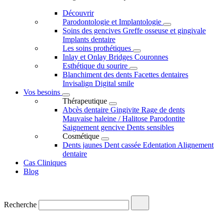
Découvrir
Parodontologie et Implantologie
Soins des gencives
Greffe osseuse et gingivale
Implants dentaire
Les soins prothétiques
Inlay et Onlay
Bridges
Couronnes
Esthétique du sourire
Blanchiment des dents
Facettes dentaires
Invisalign
Digital smile
Vos besoins
Thérapeutique
Abcès dentaire
Gingivite
Rage de dents
Mauvaise haleine / Halitose
Parodontite
Saignement gencive
Dents sensibles
Cosmétique
Dents jaunes
Dent cassée
Edentation
Alignement
dentaire
Cas Cliniques
Blog
Recherche