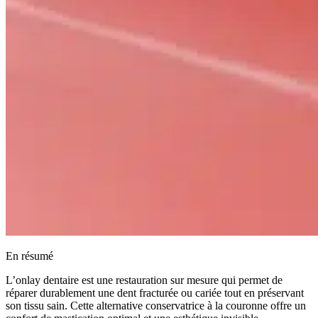
En résumé
L’onlay dentaire est une restauration sur mesure qui permet de
réparer durablement une dent fracturée ou cariée tout en préservant
son tissu sain. Cette alternative conservatrice à la couronne offre un