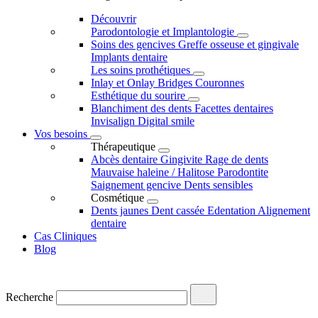
Découvrir
Parodontologie et Implantologie
Soins des gencives
Greffe osseuse et gingivale
Implants dentaire
Les soins prothétiques
Inlay et Onlay
Bridges
Couronnes
Esthétique du sourire
Blanchiment des dents
Facettes dentaires
Invisalign
Digital smile
Vos besoins
Thérapeutique
Abcès dentaire
Gingivite
Rage de dents
Mauvaise haleine / Halitose
Parodontite
Saignement gencive
Dents sensibles
Cosmétique
Dents jaunes
Dent cassée
Edentation
Alignement
dentaire
Cas Cliniques
Blog
Recherche