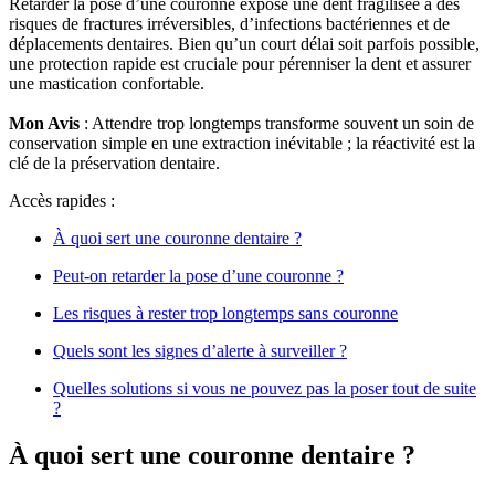
Retarder la pose d’une couronne expose une dent fragilisée à des
risques de fractures irréversibles, d’infections bactériennes et de
déplacements dentaires. Bien qu’un court délai soit parfois possible,
une protection rapide est cruciale pour pérenniser la dent et assurer
une mastication confortable.
Mon Avis
: Attendre trop longtemps transforme souvent un soin de
conservation simple en une extraction inévitable ; la réactivité est la
clé de la préservation dentaire.
Accès rapides :
À quoi sert une couronne dentaire ?
Peut-on retarder la pose d’une couronne ?
Les risques à rester trop longtemps sans couronne
Quels sont les signes d’alerte à surveiller ?
Quelles solutions si vous ne pouvez pas la poser tout de suite
?
À quoi sert une couronne dentaire ?