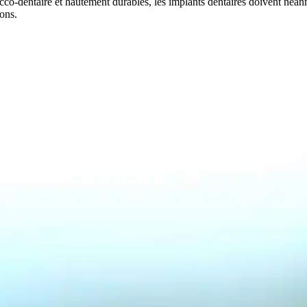
co-dentaire et hautement durables, les implants dentaires doivent néanm
ons.