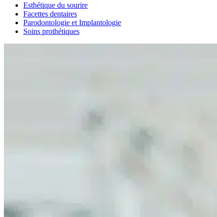
Esthétique du sourire
Facettes dentaires
Parodontologie et Implantologie
Soins prothétiques