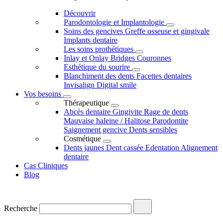
Découvrir
Parodontologie et Implantologie
Soins des gencives
Greffe osseuse et gingivale
Implants dentaire
Les soins prothétiques
Inlay et Onlay
Bridges
Couronnes
Esthétique du sourire
Blanchiment des dents
Facettes dentaires
Invisalign
Digital smile
Vos besoins
Thérapeutique
Abcès dentaire
Gingivite
Rage de dents
Mauvaise haleine / Halitose
Parodontite
Saignement gencive
Dents sensibles
Cosmétique
Dents jaunes
Dent cassée
Edentation
Alignement
dentaire
Cas Cliniques
Blog
Recherche