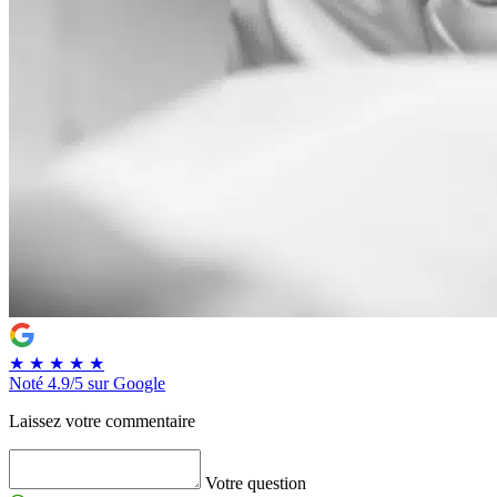
★
★
★
★
★
Noté
4.9/5
sur Google
Laissez votre commentaire
Votre question