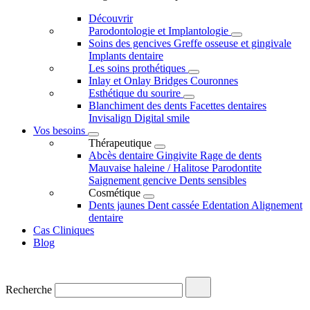
Découvrir
Parodontologie et Implantologie
Soins des gencives
Greffe osseuse et gingivale
Implants dentaire
Les soins prothétiques
Inlay et Onlay
Bridges
Couronnes
Esthétique du sourire
Blanchiment des dents
Facettes dentaires
Invisalign
Digital smile
Vos besoins
Thérapeutique
Abcès dentaire
Gingivite
Rage de dents
Mauvaise haleine / Halitose
Parodontite
Saignement gencive
Dents sensibles
Cosmétique
Dents jaunes
Dent cassée
Edentation
Alignement
dentaire
Cas Cliniques
Blog
Recherche