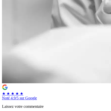
★
★
★
★
★
Noté
4.9/5
sur Google
Laissez votre commentaire