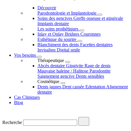
Découvrir
Parodontologie et Implantologie
Soins des gencives
Greffe osseuse et gingivale
Implants dentaire
Les soins prothétiques
Inlay et Onlay
Bridges
Couronnes
Esthétique du sourire
Blanchiment des dents
Facettes dentaires
Invisalign
Digital smile
Vos besoins
Thérapeutique
Abcès dentaire
Gingivite
Rage de dents
Mauvaise haleine / Halitose
Parodontite
Saignement gencive
Dents sensibles
Cosmétique
Dents jaunes
Dent cassée
Edentation
Alignement
dentaire
Cas Cliniques
Blog
Recherche